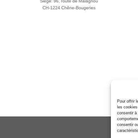
Siège: 96, route de Malagnou
CH-1224 Chêne-Bougeries
Pour offrir
les cookies
consentir à
comportemen
consentir o
caractéristi