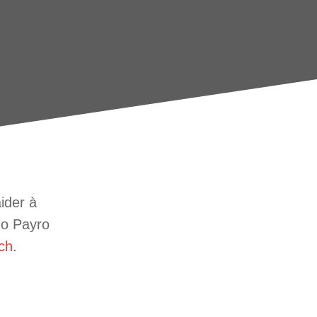
ider à
do Payro
ch
.