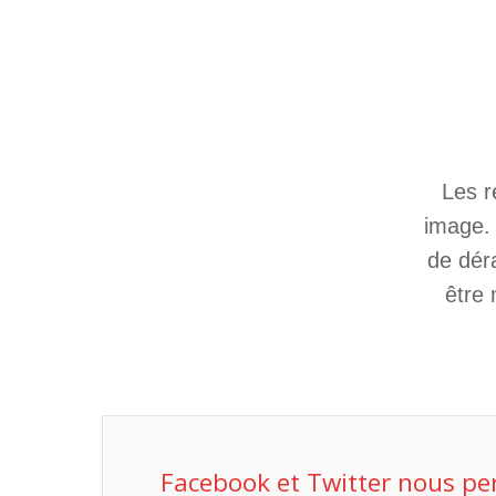
Les r
image. 
de dér
être 
Facebook et Twitter nous pe