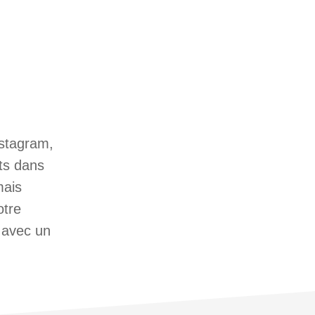
nstagram,
ts dans
mais
otre
 avec un