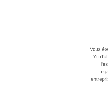
Vous ête
YouTub
l’e
éga
entrepr