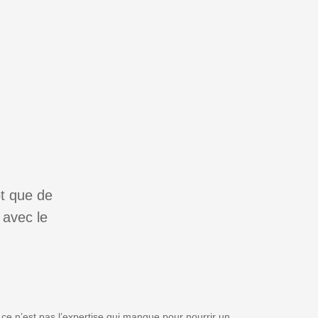
ôt que de
 avec le
 ce n’est pas l’expertise qui manque pour nourrir un