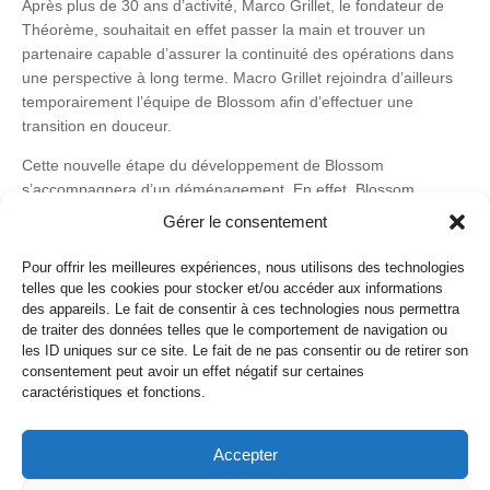
Après plus de 30 ans d’activité, Marco Grillet, le fondateur de
Théorème, souhaitait en effet passer la main et trouver un
partenaire capable d’assurer la continuité des opérations dans
une perspective à long terme. Macro Grillet rejoindra d’ailleurs
temporairement l’équipe de Blossom afin d’effectuer une
transition en douceur.
Cette nouvelle étape du développement de Blossom
s’accompagnera d’un déménagement. En effet, Blossom
quittera les bureaux qu’elle occupe depuis 6 ans à l’Espace
Gérer le consentement
Hippomène pour s’installer dans les locaux de Théorème situés
l’ancienne usine de la SIP, au cœur du quartier des Bains.
Pour offrir les meilleures expériences, nous utilisons des technologies
telles que les cookies pour stocker et/ou accéder aux informations
des appareils. Le fait de consentir à ces technologies nous permettra
de traiter des données telles que le comportement de navigation ou
les ID uniques sur ce site. Le fait de ne pas consentir ou de retirer son
consentement peut avoir un effet négatif sur certaines
caractéristiques et fonctions.
Politique de cookies
Politique de confidentialité
Accepter