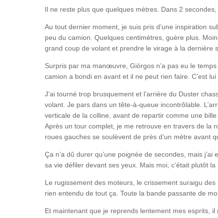
Il ne reste plus que quelques mètres. Dans 2 secondes, i
Au tout dernier moment, je suis pris d’une inspiration sub
peu du camion. Quelques centimètres, guère plus. Moins 
grand coup de volant et prendre le virage à la dernière
Surpris par ma manœuvre, Giórgos n’a pas eu le temps d
camion a bondi en avant et il ne peut rien faire. C’est lui
J’ai tourné trop brusquement et l’arrière du Duster chas
volant. Je pars dans un tête-à-queue incontrôlable. L’arri
verticale de la colline, avant de repartir comme une bille 
Après un tour complet, je me retrouve en travers de la r
roues gauches se soulèvent de près d’un mètre avant q
Ça n’a dû durer qu’une poignée de secondes, mais j’ai eu 
sa vie défiler devant ses yeux. Mais moi, c’était plutôt la
Le rugissement des moteurs, le crissement suraigu des 
rien entendu de tout ça. Toute la bande passante de mon
Et maintenant que je reprends lentement mes esprits, il r