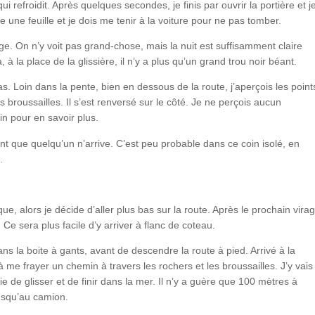
i refroidit. Après quelques secondes, je finis par ouvrir la portière et j
ne feuille et je dois me tenir à la voiture pour ne pas tomber.
ge. On n’y voit pas grand-chose, mais la nuit est suffisamment claire
, à la place de la glissière, il n’y a plus qu’un grand trou noir béant.
. Loin dans la pente, bien en dessous de la route, j’aperçois les point
s broussailles. Il s’est renversé sur le côté. Je ne perçois aucun
in pour en savoir plus.
vant que quelqu’un n’arrive. C’est peu probable dans ce coin isolé, en
.
e, alors je décide d’aller plus bas sur la route. Après le prochain vira
Ce sera plus facile d’y arriver à flanc de coteau.
ns la boite à gants, avant de descendre la route à pied. Arrivé à la
me frayer un chemin à travers les rochers et les broussailles. J’y vais
ie de glisser et de finir dans la mer. Il n’y a guère que 100 mètres à
jusqu’au camion.