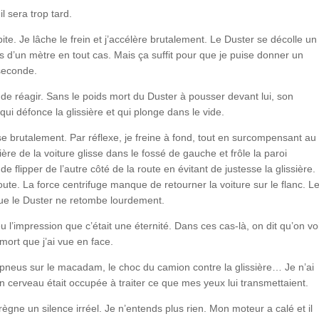
l sera trop tard.
ite. Je lâche le frein et j’accélère brutalement. Le Duster se décolle un
d’un mètre en tout cas. Mais ça suffit pour que je puise donner un
 seconde.
e réagir. Sans le poids mort du Duster à pousser devant lui, son
 qui défonce la glissière et qui plonge dans le vide.
se brutalement. Par réflexe, je freine à fond, tout en surcompensant au
ère de la voiture glisse dans le fossé de gauche et frôle la paroi
de flipper de l’autre côté de la route en évitant de justesse la glissière.
oute. La force centrifuge manque de retourner la voiture sur le flanc. L
ue le Duster ne retombe lourdement.
l’impression que c’était une éternité. Dans ces cas-là, on dit qu’on voi
 mort que j’ai vue en face.
pneus sur le macadam, le choc du camion contre la glissière… Je n’ai
 cerveau était occupée à traiter ce que mes yeux lui transmettaient.
ègne un silence irréel. Je n’entends plus rien. Mon moteur a calé et il