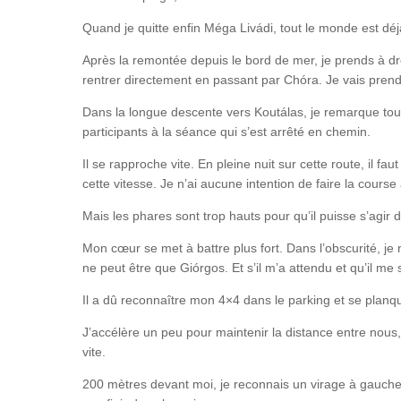
Quand je quitte enfin Méga Livádi, tout le monde est déjà 
Après la remontée depuis le bord de mer, je prends à dr
rentrer directement en passant par Chóra. Je vais prendr
Dans la longue descente vers Koutálas, je remarque tout
participants à la séance qui s’est arrêté en chemin.
Il se rapproche vite. En pleine nuit sur cette route, il fa
cette vitesse. Je n’ai aucune intention de faire la course 
Mais les phares sont trop hauts pour qu’il puisse s’agir 
Mon cœur se met à battre plus fort. Dans l’obscurité, je 
ne peut être que Giórgos. Et s’il m’a attendu et qu’il m
Il a dû reconnaître mon 4×4 dans le parking et se planqu
J’accélère un peu pour maintenir la distance entre nous,
vite.
200 mètres devant moi, je reconnais un virage à gauche p