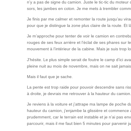
n’y a pas de signe du camion. Juste le tic-tic du moteur qu
sors, les jambes en coton. Je me mets à trembler comme u
Je finis par me calmer et remonter la route jusqu’au vira
pour que je distingue la zone plus claire de la route. Et là
Je m’approche pour tenter de voir le camion en contrebas
rouges de ses feux arrière et l’éclat de ses phares sur le
mouvement à l’intérieur de la cabine. Mais je suis trop lo
J’hésite. Le plus simple serait de foutre le camp d’ici a
pleine nuit au mois de novembre, mais on ne sait jamais
Mais il faut que je sache.
La pente est trop raide pour pouvoir descendre sans risqu
à droite, je devrais me retrouver à la hauteur du camion. 
Je reviens à la voiture et j’attrape ma lampe de poche da
hauteur du camion, j’enjambe la glissière et commence à 
prudemment, car le terrain est instable et je n’ai pas env
parcourir, mais il me faut bien 5 minutes pour parvenir 