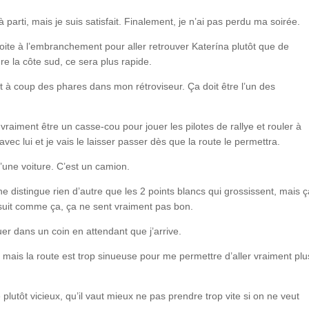
parti, mais je suis satisfait. Finalement, je n’ai pas perdu ma soirée.
oite à l’embranchement pour aller retrouver Katerína plutôt que de
e la côte sud, ce sera plus rapide.
 à coup des phares dans mon rétroviseur. Ça doit être l’un des
ut vraiment être un casse-cou pour jouer les pilotes de rallye et rouler à
avec lui et je vais le laisser passer dès que la route le permettra.
d’une voiture. C’est un camion.
ne distingue rien d’autre que les 2 points blancs qui grossissent, mais ç
e suit comme ça, ça ne sent vraiment pas bon.
er dans un coin en attendant que j’arrive.
 mais la route est trop sinueuse pour me permettre d’aller vraiment plu
lutôt vicieux, qu’il vaut mieux ne pas prendre trop vite si on ne veut