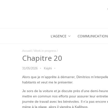
L’AGENCE
COMMUNICATION 
Accueil
/
Work in progress
/
Chapitre 20
31/05/2026
Képhi
Alors que je m’apprête à démarrer, Dimítrios m’interpelle.
habitants et veut me le présenter.
Je sors de la voiture et je discute près d’une demi-heure
mettre en commun nos efforts pour assurer leur entreti
journée de travail avec les bénévoles. Il n’a pas encore 
mène à la plage, alors il viendra à Kallítsos.