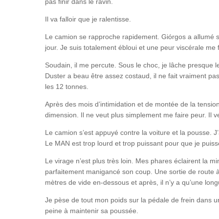
pas finir dans le ravin.
Il va falloir que je ralentisse.
Le camion se rapproche rapidement. Giórgos a allumé ses
jour. Je suis totalement ébloui et une peur viscérale me
Soudain, il me percute. Sous le choc, je lâche presque l
Duster a beau être assez costaud, il ne fait vraiment pa
les 12 tonnes.
Après des mois d’intimidation et de montée de la tensio
dimension. Il ne veut plus simplement me faire peur. Il 
Le camion s’est appuyé contre la voiture et la pousse. J’a
Le MAN est trop lourd et trop puissant pour que je puisse
Le virage n’est plus très loin. Mes phares éclairent la mi
parfaitement manigancé son coup. Une sortie de route à 
mètres de vide en-dessous et après, il n’y a qu’une long
Je pèse de tout mon poids sur la pédale de frein dans u
peine à maintenir sa poussée.