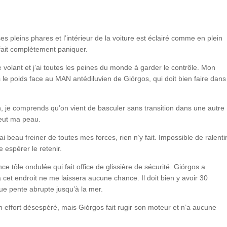
 pleins phares et l’intérieur de la voiture est éclairé comme en plein
 fait complètement paniquer.
e volant et j’ai toutes les peines du monde à garder le contrôle. Mon
s le poids face au MAN antédiluvien de Giórgos, qui doit bien faire dans
n, je comprends qu’on vient de basculer sans transition dans une autre
veut ma peau.
i beau freiner de toutes mes forces, rien n’y fait. Impossible de ralentir
 espérer le retenir.
nce tôle ondulée qui fait office de glissière de sécurité. Giórgos a
cet endroit ne me laissera aucune chance. Il doit bien y avoir 30
ue pente abrupte jusqu’à la mer.
n effort désespéré, mais Giórgos fait rugir son moteur et n’a aucune