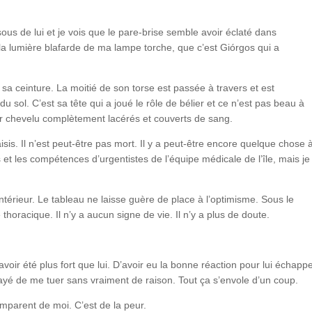
ssous de lui et je vois que le pare-brise semble avoir éclaté dans
 la lumière blafarde de ma lampe torche, que c’est Giórgos qui a
a ceinture. La moitié de son torse est passée à travers et est
 sol. C’est sa tête qui a joué le rôle de bélier et ce n’est pas beau à
cuir chevelu complètement lacérés et couverts de sang.
isis. Il n’est peut-être pas mort. Il y a peut-être encore quelque chose 
et les compétences d’urgentistes de l’équipe médicale de l’île, mais je
ntérieur. Le tableau ne laisse guère de place à l’optimisme. Sous le
 thoracique. Il n’y a aucun signe de vie. Il n’y a plus de doute.
ir été plus fort que lui. D’avoir eu la bonne réaction pour lui échapp
ayé de me tuer sans vraiment de raison. Tout ça s’envole d’un coup.
emparent de moi. C’est de la peur.