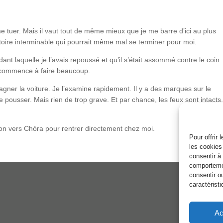
e me tuer. Mais il vaut tout de même mieux que je me barre d’ici au plus
toire interminable qui pourrait même mal se terminer pour moi.
ndant laquelle je l’avais repoussé et qu’il s’était assommé contre le coin
 ça commence à faire beaucoup.
agner la voiture. Je l’examine rapidement. Il y a des marques sur le
 pousser. Mais rien de trop grave. Et par chance, les feux sont intacts.
ction vers Chóra pour rentrer directement chez moi.
Pour offrir
les cookies
consentir à
comportemen
consentir o
caractéristi
Ac