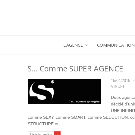
L’AGENCE
COMMUNICATION 
S… Comme SUPER AGENCE
15/04/2015
VISUEL
Deux agence
décidé d’un
UNE INFINI
comme SEXY, comme SMART, comme SÉDUCTION, c
STRUCTURE ou…
Lire la suite